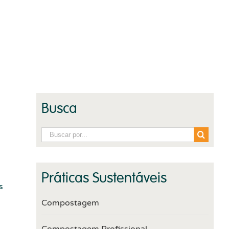
Busca
Resultados
da
busca:
Práticas Sustentáveis
s
Compostagem
Compostagem Profissional