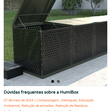
Dúvidas frequentes sobre a HumiBox
,
,
07 de maio de 2024
|
Compostagem
Destaques
Educação
,
,
Ambiental
Redução de emissões
Redução de Resíduos