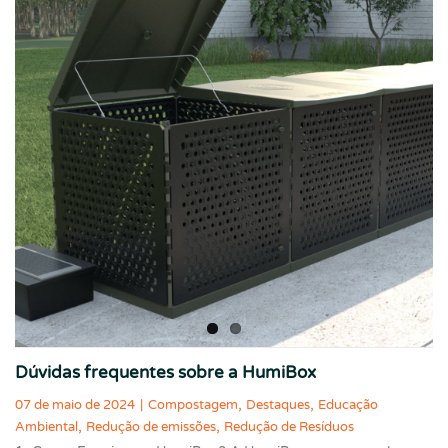
Dúvidas frequentes sobre a HumiBox
,
,
07 de maio de 2024
|
Compostagem
Destaques
Educação
,
,
Ambiental
Redução de emissões
Redução de Resíduos