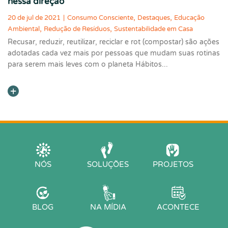
nessa direção
,
,
20 de jul de 2021
|
Consumo Consciente
Destaques
Educação
,
,
Ambiental
Redução de Resíduos
Sustentabilidade em Casa
Recusar, reduzir, reutilizar, reciclar e rot (compostar) são ações
adotadas cada vez mais por pessoas que mudam suas rotinas
para serem mais leves com o planeta Hábitos
NÓS
SOLUÇÕES
PROJETOS
BLOG
NA MÍDIA
ACONTECE